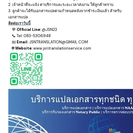
2. เจ้าหน้าที่จะแจ้ง ค่าบริการและระยะเวลาส่งงาน ให้ลูกค้าทราบ
3. ลูกค้าจะได้รับเอกสารแปลตามกำหนดหลังจากชำระเงินแล้ว สำหรับ
เอกสารแปล
ติดต่อเราวันนี้
💬
Official Line:
@JSN23
📞
Tel
:
083-5306948
📧
Email:
JSNTRANSLATION@GMAIL.COM
🌐
Website:
www.jsntranslationservice.com