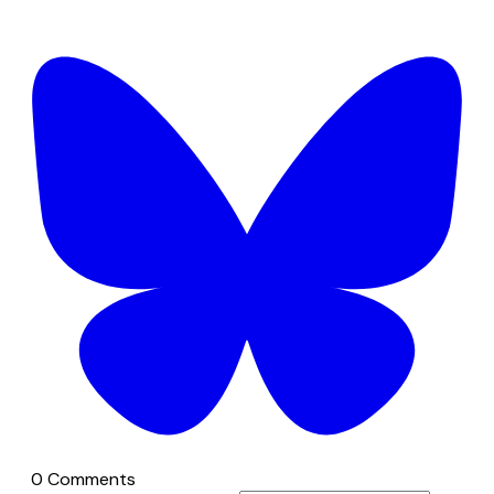
0 Comments