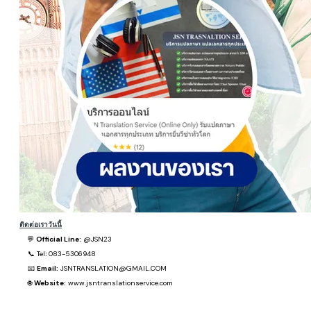
ติดต่อเราวันนี้
💬
Official Line:
@JSN23
📞
Tel
:
083-5306948
📧
Email:
JSNTRANSLATION@GMAIL.COM
🌐
Website:
www.jsntranslationservice.com