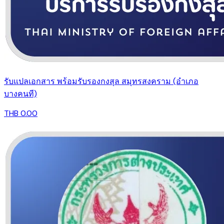
รับแปลเอกสาร พร้อมรับรองกงสุล สมุทรสงคราม (อำเภอ
บางคนที)
THB 0.00