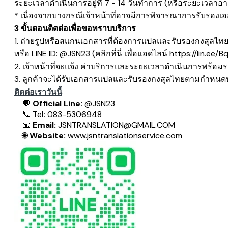
ระยะเวลาดำเนินการอยู่ที่ 7 - 14 วันทำการ (หรือระยะเวลาอาจ
* เนื่องจากบางกรณีเจ้าหน้าที่อาจมีการพิจารณาการรับรองเอ
3 ขั้นตอนติดต่อเพื่อขอทราบบริการ
1. ถ่ายรูปหรือสแกนเอกสารที่ต้องการแปลและรับรองกงสุลไทย 
หรือ LINE ID: @JSN23
​(คลิกที่นี่ เพื่อแอดไลน์
https://lin.ee/B
2. เจ้าหน้าที่จะแจ้ง ค่าบริการและระยะเวลาดำเนินการพร้อมร
3. ลูกค้าจะได้รับเอกสารแปลและรับรองกงสุลไทยตามกำหนดห
ติดต่อเราวันนี้
💬
Official Line:
@JSN23
📞
Tel
:
083-5306948
📧
Email:
JSNTRANSLATION@GMAIL.COM
🌐
Website:
www.jsntranslationservice.com