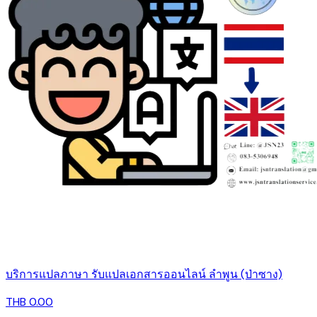
บริการแปลภาษา รับแปลเอกสารออนไลน์ ลำพูน (ป่าซาง)
THB 0.00