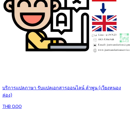
บริการแปลภาษา รับแปลเอกสารออนไลน์ ลำพูน (เวียงหนอง
ล่อง)
THB 0.00