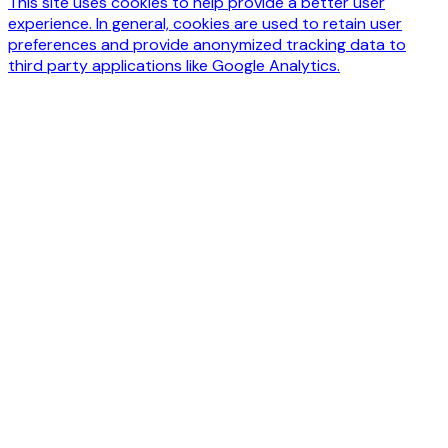
This site uses cookies to help provide a better user
experience. In general, cookies are used to retain user
preferences and provide anonymized tracking data to
third party applications like Google Analytics.