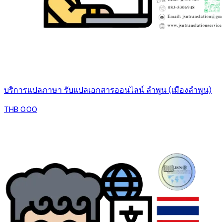
บริการแปลภาษา รับแปลเอกสารออนไลน์ ลำพูน (เมืองลำพูน)
THB 0.00