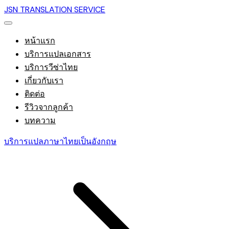
JSN TRANSLATION SERVICE
หน้าแรก
บริการแปลเอกสาร
บริการวีซ่าไทย
เกี่ยวกับเรา
ติดต่อ
รีวิวจากลูกค้า
บทความ
บริการแปลภาษาไทยเป็นอังกฤษ