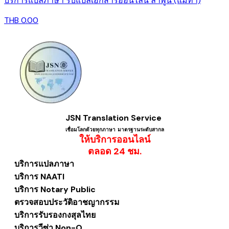
บริการแปลภาษา รับแปลเอกสารออนไลน์ ลำพูน (แม่ทา)
THB 0.00
JSN Translation Service
เชื่อมโลกด้วยทุกภาษา ​มาตรฐานระดับสากล
ให้บริการออนไลน์
​ตลอด 24 ชม.
บริการแปลภาษา
บริการ NAATI
บริการ Notary Public
ตรวจสอบประวัติอาชญากรรม
บริการรับรองกงสุลไทย
บริการวีซ่า Non-O