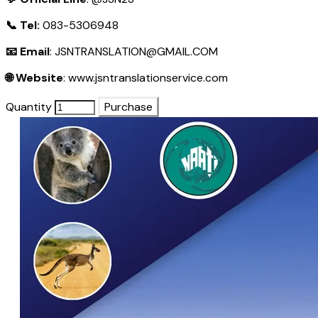
📞 Tel:
083-5306948
📧 Email
:
JSNTRANSLATION@GMAIL.COM
🌐 Website
:
www.jsntranslationservice.com
Quantity
Purchase