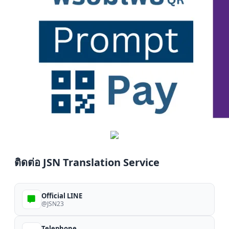
ติดต่อ JSN Translation Service
Official LINE
@JSN23
Telephone