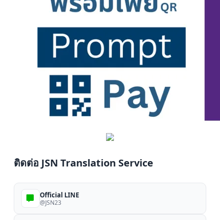
ติดต่อ JSN Translation Service
Official LINE
@JSN23