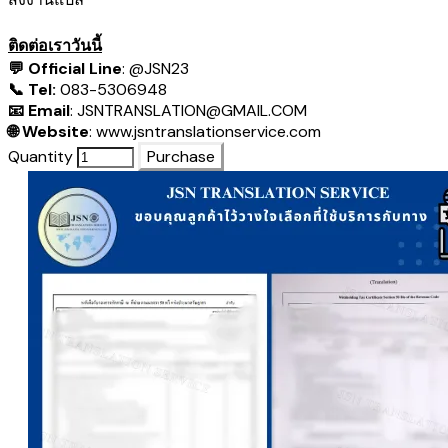
ติดต่อเราวันนี้
💬 Official Line
:
@JSN23
📞 Tel:
083-5306948
📧 Email
:
JSNTRANSLATION@GMAIL.COM
🌐 Website
:
www.jsntranslationservice.com
Quantity
Purchase