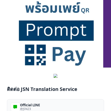
ติดต่อ JSN Translation Service
Official LINE
@JSN23