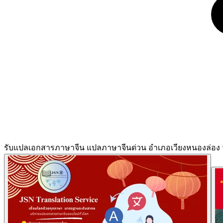
รับแปลเอกสารภาษาจีน แปลภาษาจีนด่วน อำเภอเวียงหนองล่อง จ