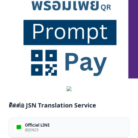
ติดต่อ JSN Translation Service
Official LINE
@JSN23