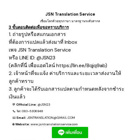
JSN Translation Service
เชื่อมโลกด้วยทุกภาษา มาตรฐานระดับสากล
3 ขั้นตอนติดต่อเพื่อขอทราบบริการ
1. ถ่ายรูปหรือสแกนเอกสาร
ที่ต้องการแปลแล้วส่งมาที่ Inbox
เพจ JSN Translation Service
หรือ LINE ID: @JSN23
(คลิกที่นี่ เพื่อแอดไลน์
https://lin.ee/Bqjq9ab
)
2. เจ้าหน้าที่จะแจ้ง ค่าบริการและระยะเวลาส่งงานให้
ลูกค้าทราบ
3. ลูกค้าจะได้รับเอกสารแปลตามกำหนดหลังจากชำระ
เงินแล้ว
💬
Official Line:
@JSN23
📞
Tel
:
083-5306948
📧
Email:
JSNTRANSLATION@GMAIL.COM
🌐
Website:
www.jsntranslationservice.com