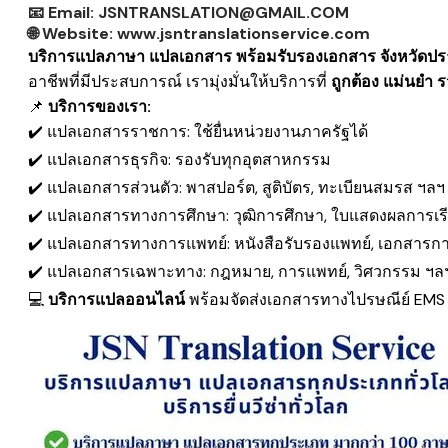
📧
Email:
JSNTRANSLATION@GMAIL.COM
🌐
Website:
www.jsntranslationservice.com
บริการแปลภาษา แปลเอกสาร พร้อมรับรองเอกสาร จังหวัดปรา
อาชีพที่มีประสบการณ์ เรามุ่งมั่นให้บริการที่
ถูกต้อง แม่นยำ
📌
บริการของเรา:
✔️ แปลเอกสารราชการ: ใช้ยื่นหน่วยงานภาครัฐได้
✔️ แปลเอกสารธุรกิจ: รองรับทุกอุตสาหกรรม
✔️ แปลเอกสารส่วนตัว: พาสปอร์ต, สูติบัตร, ทะเบียนสมรส ฯลฯ
✔️ แปลเอกสารทางการศึกษา: วุฒิการศึกษา, ใบแสดงผลการเร
✔️ แปลเอกสารทางการแพทย์: หนังสือรับรองแพทย์, เอกสารก
✔️ แปลเอกสารเฉพาะทาง: กฎหมาย, การแพทย์, วิศวกรรม ฯล
💻
บริการแปลออนไลน์
พร้อมจัดส่งเอกสารทางไปรษณีย์ EM