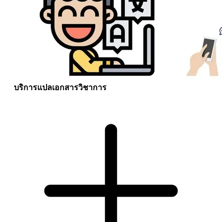
บริการแปลเอกสารวิชาการ