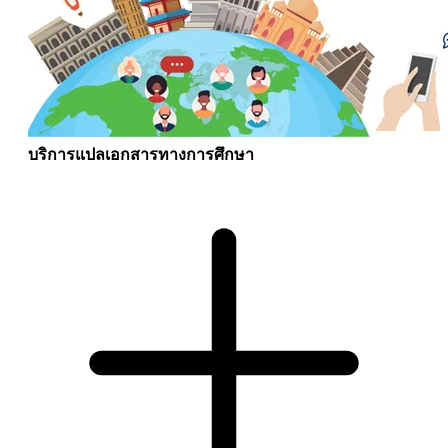
บริการแปลเอกสารทางการศึกษา