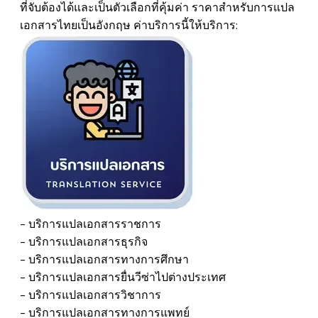
​ที่จับต้องได้และเป็นตัวเลือกที่​คุ้มค่า
ราคาสำหรับการแปล
เอกสารไทยเป็นอังกฤษ
ค่าบริการนี้ให้บริการ:
- บริการแปลเอกสารราชการ
​- บริการแปลเอกสารธุรกิจ
- บริการแปลเอกสารทางการศึกษา
​- บริการแปลเอกสารยื่นวีซ่าไปต่างประเทศ
​- บริการแปลเอกสารวิชาการ
​- บริการแปลเอกสารทางการแพทย์