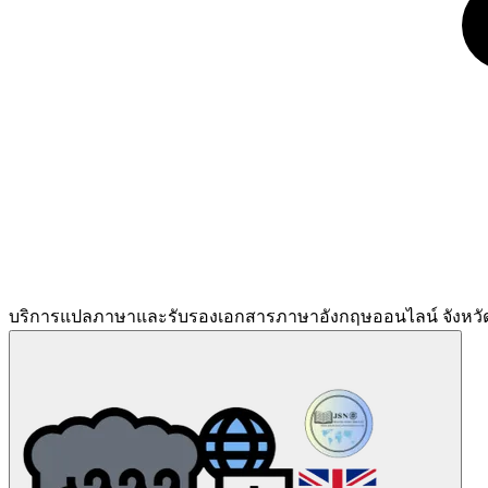
บริการแปลภาษาและรับรองเอกสารภาษาอังกฤษออนไลน์ จังหวั