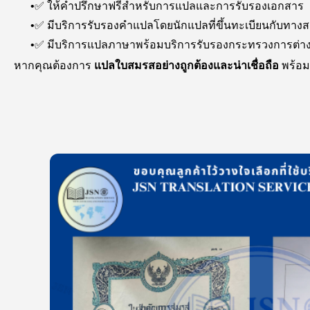
✅ ให้คำปรึกษาฟรีสำหรับการแปลและการรับรองเอกสาร
✅ มีบริการรับรองคำแปลโดยนักแปลที่ขึ้นทะเบียนกับทางสถ
✅ มีบริการแปลภาษาพร้อมบริการรับรองกระทรวงการต่า
หากคุณต้องการ
แปลใบสมรสอย่างถูกต้องและน่าเชื่อถือ
พร้อมบ