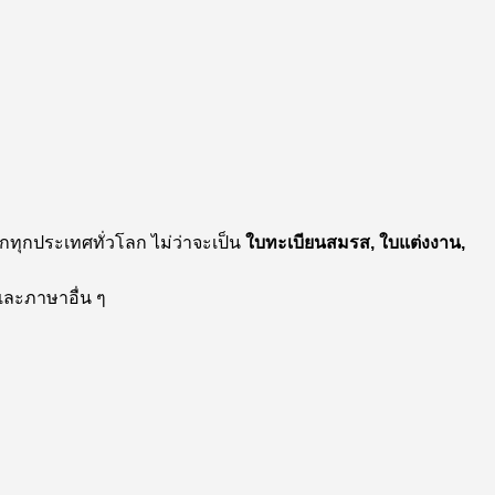
ทุกประเทศทั่วโลก ไม่ว่าจะเป็น
ใบทะเบียนสมรส, ใบแต่งงาน,
 และภาษาอื่น ๆ