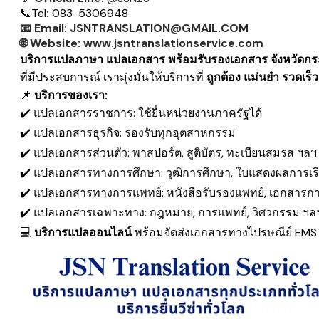
📞
Tel
:
083-5306948
📧
Email:
JSNTRANSLATION@GMAIL.COM
🌐
Website:
www.jsntranslationservice.com
บริการแปลภาษา แปลเอกสาร พร้อมรับรองเอกสาร จังหวัดกระ
ที่มีประสบการณ์ เรามุ่งมั่นให้บริการที่
ถูกต้อง แม่นยำ รวดเ
📌
บริการของเรา:
✔️ แปลเอกสารราชการ: ใช้ยื่นหน่วยงานภาครัฐได้
✔️ แปลเอกสารธุรกิจ: รองรับทุกอุตสาหกรรม
✔️ แปลเอกสารส่วนตัว: พาสปอร์ต, สูติบัตร, ทะเบียนสมรส ฯลฯ
✔️ แปลเอกสารทางการศึกษา: วุฒิการศึกษา, ใบแสดงผลการเร
✔️ แปลเอกสารทางการแพทย์: หนังสือรับรองแพทย์, เอกสารก
✔️ แปลเอกสารเฉพาะทาง: กฎหมาย, การแพทย์, วิศวกรรม ฯล
💻
บริการแปลออนไลน์
พร้อมจัดส่งเอกสารทางไปรษณีย์ EM