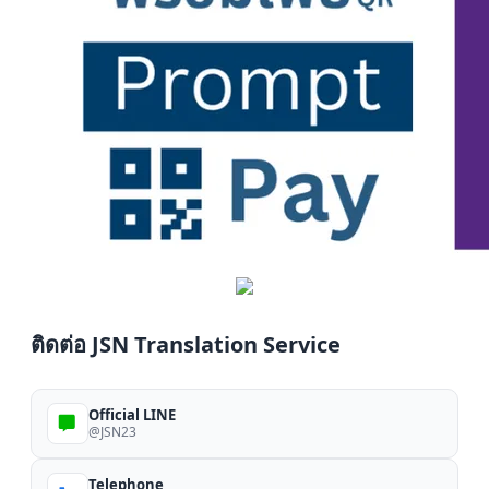
ติดต่อ JSN Translation Service
Official LINE
@JSN23
Telephone