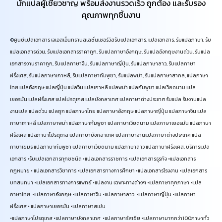
นักแปลผู้เชี่ยวชาญ พร้อมส่งงานรวดเร็ว ถูกต้อง และรับรอง
คุณภาพทุกชิ้นงาน
©
ศูนย์แปลเอกสาร เจเอสเอ็นทรานสเลชั่นเซอร์วิสรับแปลเอกสาร, แปลเอกสาร, รับแปลภาษา, รับ
แปลเอกสารด่วน, รับแปลเอกสารราคาถูก, รับแปลภาษาอังกฤษ, รับแปลอังกฤษงานด่วน, รับแปล
เอกสารงานราคาถูก, รับแปลภาษาจีน, รับแปลภาษาญี่ปุ่น, รับแปลภาษาลาว, รับแปลภาษา
ฝรั่งเศส, รับแปลภาษาเกาหลี, รับแปลภาษากัมพูชา, รับแปลพม่า, รับแปลภาษาสากล, แปลภาษา
ไทย แปลอังกฤษ แปลญี่ปุ่น แปลจีน แปลเกาหลี แปลพม่า แปลกัมพูชา แปลเวียดนาม แปล
เยอรมัน แปลฝรั่งเศส แปลโปรตุเกส แปลบังกลาเทศ แปลภาษาต่างประเทศ รับแปล รับงานแปล
งานแปล แปลด่วน แปลถูก
แปลภาษาไทย แปลภาษาอังกฤษ แปลภาษาญี่ปุ่น แปลภาษาจีน แปล
ภาษาเกาหลี แปลภาษาพม่า แปลภาษากัมพูชา แปลภาษาเวียดนาม
แปลภาษาเยอรมัน แปลภาษา
ฝรั่งเศส แปลภาษาโปรตุเกส แปลภาษาบังกลาเทศ
แปลภาษางานแปลภาษาต่างประเทศ แปล
ภาษาเขมร แปลภาษากัมพูชา แปลภาษาเวียดนาม แปลภาษาลาว แปลภาษาฝรั่งเศส, บริการแปล
เอกสาร •รับแปลเอกสารทุกชชนิด •แปลเอกสารราชการ •แปลเอกสารธุรกิจ •แปลเอกสาร
กฎหมาย • แปลเอกสารวิชาการ •แปลเอกสารทางการศึกษา •แปลเอกสารโรงงาน •แปลเอกสาร
บทสนทนา •แปลเอกสารทางการแพทย์ •แปลงาน เฉพาะทางต่างๆ •แปลภาษาทุกภาษา
•แปล
ภาษาไทย
•แปลภาษาอังกฤษ •แปลภาษาจีน
•แปลภาษาลาว
•แปลภาษาญี่ปุ่น •แปลภาษา
ฝรั่งเศส • แปลภาษาเยอรมัน •แปลภาษาสเปน
•แปลภาษาโปรตุเกส
•แปลภาษาบังกลาเทศ
•แปลภาษารัสเซีย •แปลภาษามากกว่า100ภาษาทั่ว