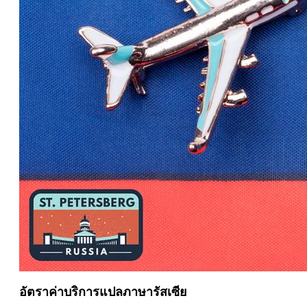
อัตราค่าบริการแปลภาษารัสเซีย