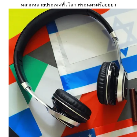
หลากหลายประเทศทั่วโลก พระนครศรีอยุธยา