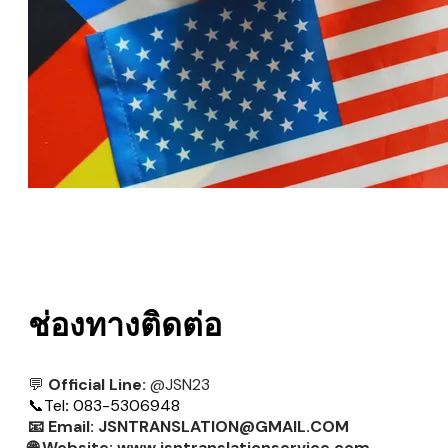
ช่องทางติดต่อ
💬
Official Line:
@JSN23
📞
Tel
:
083-5306948
📧
Email:
JSNTRANSLATION@GMAIL.COM
🌐
Website:
www.jsntranslationservice.com