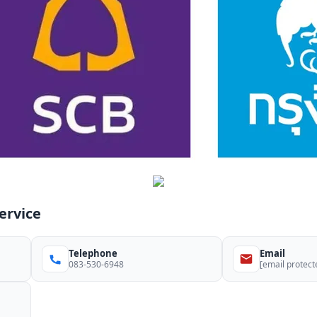
Service
Telephone
Email
083-530-6948
[email protect