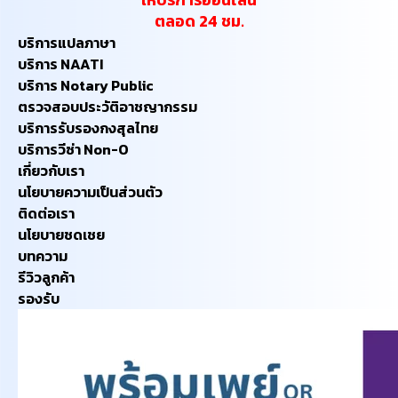
​ตลอด 24 ชม.
บริการแปลภาษา
บริการ NAATI
บริการ Notary Public
ตรวจสอบประวัติอาชญากรรม
บริการรับรองกงสุลไทย
บริการวีซ่า Non-O
เกี่ยวกับเรา
นโยบายความเป็นส่วนตัว
ติดต่อเรา
นโยบายชดเชย
บทความ
รีวิวลูกค้า
รองรับ