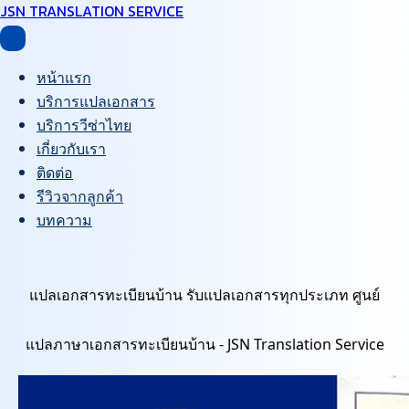
JSN TRANSLATION SERVICE
หน้าแรก
บริการแปลเอกสาร
บริการวีซ่าไทย
เกี่ยวกับเรา
ติดต่อ
รีวิวจากลูกค้า
บทความ
แปลเอกสารทะเบียนบ้าน รับแปลเอกสารทุกประเภท ศูนย์
แปลภาษาเอกสารทะเบียนบ้าน - JSN Translation Service