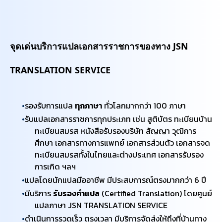
จุดเด่นบริการแปลเอกสารราชการของทาง JSN
TRANSLATION SERVICE
รองรับการแปล
ทุกภาษา
ทั่วโลกมากกว่า 100 ภาษา
รับแปลเอกสารราชการทุกประเภท เช่น สูติบัตร ทะเบียนบ้าน
ทะเบียนสมรส หนังสือรับรองบริษัท สัญญา วุฒิการ
ศึกษา เอกสารทางการแพทย์ เอกสารส่วนตัว เอกสารจด
ทะเบียนสมรสทั้งในไทยและต่างประเทศ เอกสารรับรอง
การเกิด ฯลฯ
แปลโดยนักแปลมืออาชีพ มีประสบการณ์ตรงมากกว่า 6 ปี
มีบริการ
รับรองคำแปล
(Certified Translation) โดยศูนย์
แปลภาษา JSN TRANSLATION SERVICE
ดำเนินการรวดเร็ว ตรงเวลา มีบริการจัดส่งให้ถึงที่บ้านทาง