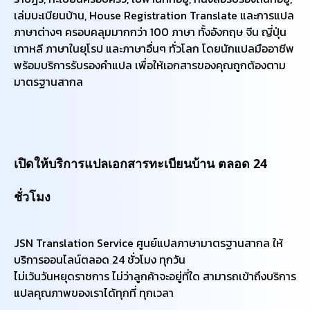
เล่มบะเบียนบ้าน, House Registration Translate และการแปล
ภาษาต่างๆ ครอบคลุมมากกว่า 100 ภาษา ทั้งอังกฤษ จีน ญี่ปุ่น
เกาหลี ภาษาในยุโรป และภาษาอื่นๆ ทั่วโลก โดยนักแปลมืออาชีพ
พร้อมบริการรับรองคำแปล เพื่อให้เอกสารของคุณถูกต้องตาม
มาตรฐานสากล
เปิดให้บริการแปลเอกสารทะเบียนบ้าน ตลอด 24
ชั่วโมง
JSN Translation Service ศูนย์แปลภาษามาตรฐานสากล ให้
บริการออนไลน์ตลอด 24 ชั่วโมง ทุกวัน
​ไม่เว้นวันหยุดราชการ ไม่ว่าลูกค้าจะอยู่ที่ใด สามารถเข้าถึงบริการ
แปลคุณภาพของเราได้ทุกที่ ทุกเวลา