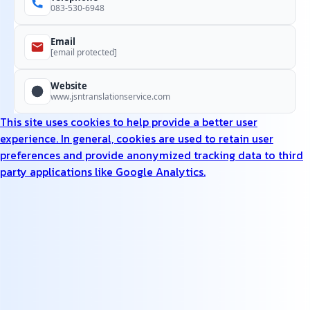
083-530-6948
Email
[email protected]
Website
www.jsntranslationservice.com
This site uses cookies to help provide a better user
experience. In general, cookies are used to retain user
preferences and provide anonymized tracking data to third
party applications like Google Analytics.