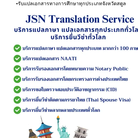
รับแปลเอกสารทางการศึกษาทุกประเภท
จังหวัดสตูล