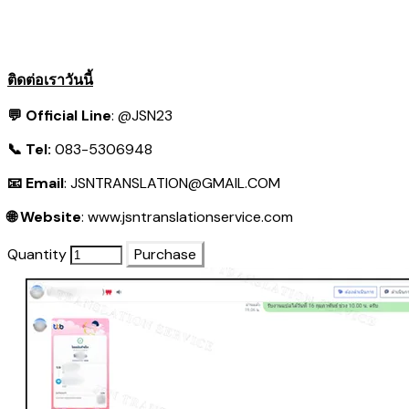
ติดต่อเราวันนี้
💬 Official Line
:
@JSN23
📞 Tel:
083-5306948
📧 Email
:
JSNTRANSLATION@GMAIL.COM
🌐 Website
:
www.jsntranslationservice.com
Quantity
Purchase