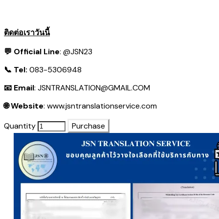
ติดต่อเราวันนี้
💬 Official Line
:
@JSN23
📞 Tel:
083-5306948
📧 Email
:
JSNTRANSLATION@GMAIL.COM
🌐 Website
:
www.jsntranslationservice.com
Quantity
Purchase