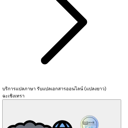
บริการแปลภาษา รับแปลเอกสารออนไลน์ (แปลงยาว)
ฉะเชิงเทรา