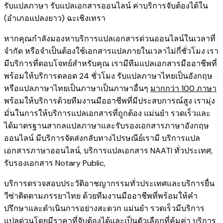
รับแปลภาษา รับแปลเอกสารออนไลน์ ค่าบริการจับต้องได้ใน
(อำเภอแปลงยาว) ฉะเชิงเทรา
หากคุณกำลังมองหาบริการแปลเอกสารด่วนออนไลน์ในเวลาที่
จำกัด หรือจำเป็นต้องใช้เอกสารแปลภายในเวลาไม่กี่ชั่วโมง เรา
มีบริการที่ตอบโจทย์สำหรับคุณ เรามีทีมแปลเอกสารมืออาชีพที่
พร้อมให้บริการตลอด 24 ชั่วโมง รับแปลภาษาไทยเป็นอังกฤษ
หรือแปลภาษาไทยเป็นภาษาเป็นภาษาอื่นๆ
มากกว่า 100 ภาษา
พร้อมให้บริการด้วยทีมงานมืออาชีพที่มีประสบการณ์สูง เรามุ่ง
มั่นในการให้บริการแปลเอกสารที่ถูกต้อง แม่นยำ รวดเร็วและ
ได้มาตรฐานสากลแปลภาษาและรับรองเอกสารภาษาอังกฤษ
ออนไลน์ มีบริการจัดส่งกลับทางไปรษณีย์เรามี
บริการแปล
เอกสารภาษาออนไลน์
,
บริการ
แปลเอกสาร NAATI ​ทั่วประเทศ
,
รับรองเอกสาร Notary Public
,
บริการตรวจสอบประวัติอาชญากรรม​ทั่วประเทศ
และ
บริการยื่น
วีซ่าติดตามภรรยาไทย
ด้วยทีมงานมืออาชีพที่พร้อมให้คำ
ปรึกษาและดำเนินการอย่างสะดวก แม่นยำ รวดเร็วมีบริการ
แปลด่วนโดยมีราคาที่จับต้องได้และเป็นตัวเลือกที่คุ้มค่า บริการ