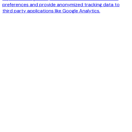
preferences and provide anonymized tracking data to
third party applications like Google Analytics.