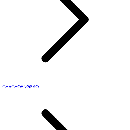
CHACHOENGSAO