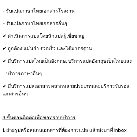
- รับแปลภาษาไทยเอกสารโรงงาน
- รับแปลภาษาไทยเอกสารอื่นๆ
✔ ดำเนินการแปลโดยนักแปลผู้เชี่ยชาญ
✔ ถูกต้อง แม่นยำ รวดเร็ว และได้มาตรฐาน
✔ มีบริการแปลไทยเป็นอังกฤษ, บริการแปลอังกฤษเป็นไทยและ
บริการภาษาอื่นๆ
✔ มีบริการแปลเอกสารหลากหลายประเภทและบริการรับรอง​
เอกสารอื่นๆ
3 ขั้นตอนติดต่อเพื่อขอทราบบริการ
1. ถ่ายรูปหรือสแกนเอกสารที่ต้องการแปล แล้วส่งมาที่ Inbox