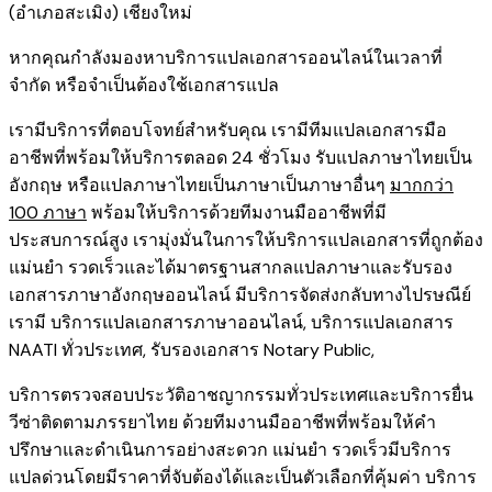
(อำเภอสะเมิง) เชียงใหม่
หากคุณกำลังมองหาบริการแปลเอกสารออนไลน์ในเวลาที่
จำกัด หรือจำเป็นต้องใช้เอกสารแปล
เรามีบริการที่ตอบโจทย์สำหรับคุณ เรามีทีมแปลเอกสารมือ
อาชีพที่พร้อมให้บริการตลอด 24 ชั่วโมง รับแปลภาษาไทยเป็น
อังกฤษ หรือแปลภาษาไทยเป็นภาษาเป็นภาษาอื่นๆ
มากกว่า
100 ภาษา
พร้อมให้บริการด้วยทีมงานมืออาชีพที่มี
ประสบการณ์สูง เรามุ่งมั่นในการให้บริการแปลเอกสารที่ถูกต้อง
แม่นยำ รวดเร็วและได้มาตรฐานสากลแปลภาษาและรับรอง
เอกสารภาษาอังกฤษออนไลน์ มีบริการจัดส่งกลับทางไปรษณีย์
เรามี
บริการแปลเอกสารภาษาออนไลน์
,
บริการ
แปลเอกสาร
NAATI ​ทั่วประเทศ
,
รับรองเอกสาร Notary Public
,
บริการตรวจสอบประวัติอาชญากรรม​ทั่วประเทศ
และ
บริการยื่น
วีซ่าติดตามภรรยาไทย
ด้วยทีมงานมืออาชีพที่พร้อมให้คำ
ปรึกษาและดำเนินการอย่างสะดวก แม่นยำ รวดเร็วมีบริการ
แปลด่วนโดยมีราคาที่จับต้องได้และเป็นตัวเลือกที่คุ้มค่า บริการ