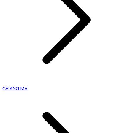
CHIANG MAI