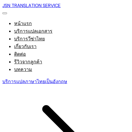
JSN TRANSLATION SERVICE
หน้าแรก
บริการแปลเอกสาร
บริการวีซ่าไทย
เกี่ยวกับเรา
ติดต่อ
รีวิวจากลูกค้า
บทความ
บริการแปลภาษาไทยเป็นอังกฤษ