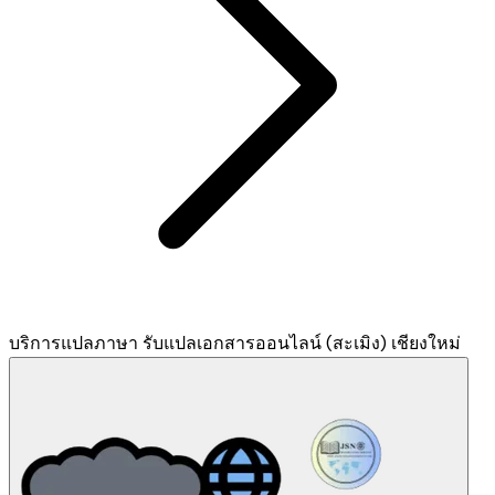
บริการแปลภาษา รับแปลเอกสารออนไลน์ (สะเมิง) เชียงใหม่