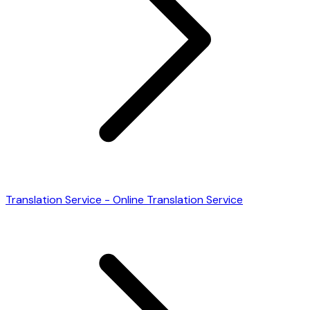
Translation Service - Online Translation Service