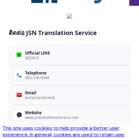
ติดต่อ JSN Translation Service
Official LINE
@JSN23
Telephone
083-530-6948
Email
[email protected]
Website
www.jsntranslationservice.com
This site uses cookies to help provide a better user
experience. In general, cookies are used to retain user