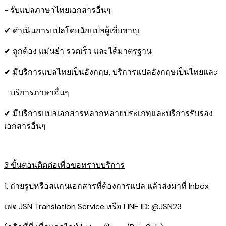
- รับแปลภาษาไทยเอกสารอื่นๆ
✔ ดำเนินการแปลโดยนักแปลผู้เชี่ยชาญ
✔ ถูกต้อง แม่นยำ รวดเร็ว และได้มาตรฐาน
✔ มีบริการแปลไทยเป็นอังกฤษ, บริการแปลอังกฤษเป็นไทยและ
บริการภาษาอื่นๆ
✔ มีบริการแปลเอกสารหลากหลายประเภทและบริการรับรอง​
เอกสารอื่นๆ
3 ขั้นตอนติดต่อเพื่อขอทราบบริการ
1. ถ่ายรูปหรือสแกนเอกสารที่ต้องการแปล แล้วส่งมาที่ Inbox
เพจ JSN Translation Service หรือ LINE ID: @JSN23