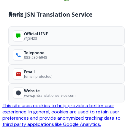
ติดต่อ JSN Translation Service
Official LINE
@JSN23
Telephone
083-530-6948
Email
[email protected]
Website
www.jsntranslationservice.com
This site uses cookies to help provide a better user
experience. In general, cookies are used to retain user
preferences and provide anonymized tracking data to
third party applications like Google Analytics.