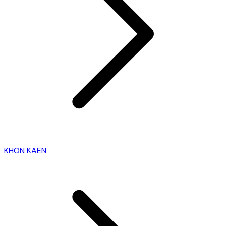
KHON KAEN