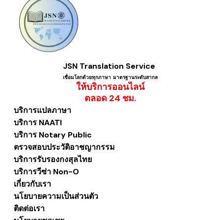
JSN Translation Service
เชื่อมโลกด้วยทุกภาษา ​มาตรฐานระดับสากล
ให้บริการออนไลน์
​ตลอด 24 ชม.
บริการแปลภาษา
บริการ NAATI
บริการ Notary Public
ตรวจสอบประวัติอาชญากรรม
บริการรับรองกงสุลไทย
บริการวีซ่า Non-O
เกี่ยวกับเรา
นโยบายความเป็นส่วนตัว
ติดต่อเรา