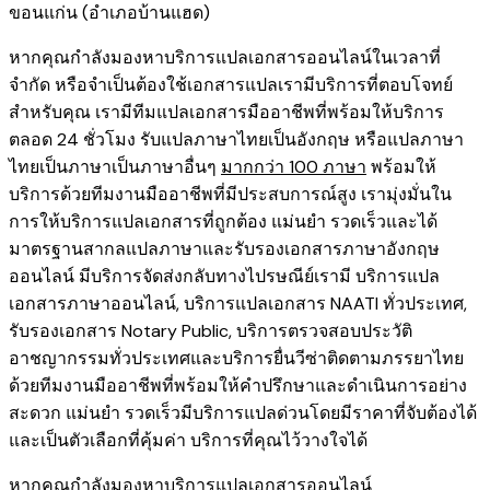
ขอนแก่น (อำเภอบ้านแฮด)
หากคุณกำลังมองหาบริการแปลเอกสารออนไลน์ในเวลาที่
จำกัด หรือจำเป็นต้องใช้เอกสารแปลเรามีบริการที่ตอบโจทย์
สำหรับคุณ เรามีทีมแปลเอกสารมืออาชีพที่พร้อมให้บริการ
ตลอด 24 ชั่วโมง รับแปลภาษาไทยเป็นอังกฤษ หรือแปลภาษา
ไทยเป็นภาษาเป็นภาษาอื่นๆ
มากกว่า 100 ภาษา
พร้อมให้
บริการด้วยทีมงานมืออาชีพที่มีประสบการณ์สูง เรามุ่งมั่นใน
การให้บริการแปลเอกสารที่ถูกต้อง แม่นยำ รวดเร็วและได้
มาตรฐานสากลแปลภาษาและรับรองเอกสารภาษาอังกฤษ
ออนไลน์ มีบริการจัดส่งกลับทางไปรษณีย์เรามี
บริการแปล
เอกสารภาษาออนไลน์
,
บริการ
แปลเอกสาร NAATI ​ทั่วประเทศ
,
รับรองเอกสาร Notary Public
,
บริการตรวจสอบประวัติ
อาชญากรรม​ทั่วประเทศ
และ
บริการยื่นวีซ่าติดตามภรรยาไทย
ด้วยทีมงานมืออาชีพที่พร้อมให้คำปรึกษาและดำเนินการอย่าง
สะดวก แม่นยำ รวดเร็วมีบริการแปลด่วนโดยมีราคาที่จับต้องได้
และเป็นตัวเลือกที่คุ้มค่า บริการที่คุณไว้วางใจได้
หากคุณกำลังมองหาบริการแปลเอกสารออนไลน์