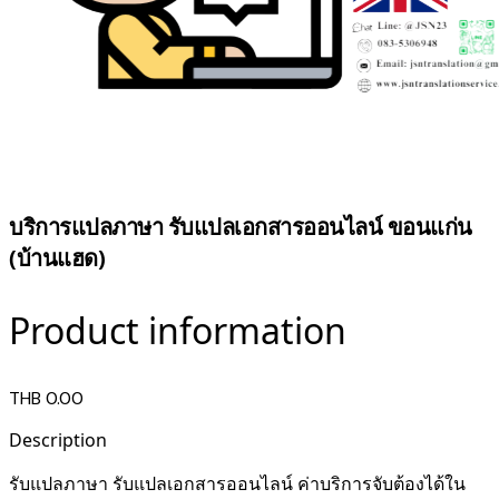
บริการแปลภาษา รับแปลเอกสารออนไลน์ ขอนแก่น
(บ้านแฮด)
Product information
THB 0.00
Description
รับแปลภาษา รับแปลเอกสารออนไลน์ ค่าบริการจับต้องได้ใน