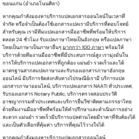
ขอนแก่น (อำเภอโนนศิลา)
หากคุณกำลังมองหาบริการแปลเอกสารออนไลน์ในเวลาที่
จำกัด หรือจำเป็นต้องใช้เอกสารแปลเรามีบริการที่ตอบโจทย์
สำหรับคุณ เรามีทีมแปลเอกสารมืออาชีพที่พร้อมให้บริการ
ตลอด 24 ชั่วโมง รับแปลภาษาไทยเป็นอังกฤษ หรือแปลภาษา
ไทยเป็นภาษาเป็นภาษาอื่นๆ
มากกว่า 100 ภาษา
พร้อมให้
บริการด้วยทีมงานมืออาชีพที่มีประสบการณ์สูง เรามุ่งมั่นใน
การให้บริการแปลเอกสารที่ถูกต้อง แม่นยำ รวดเร็วและได้
มาตรฐานสากลแปลภาษาและรับรองเอกสารภาษาอังกฤษ
ออนไลน์ มีบริการจัดส่งกลับทางไปรษณีย์เรามี
บริการแปล
เอกสารภาษาออนไลน์
,
บริการ
แปลเอกสาร NAATI ​ทั่วประเทศ
,
รับรองเอกสาร Notary Public
,
บริการตรวจสอบประวัติ
อาชญากรรม​ทั่วประเทศ
และ
บริการยื่นวีซ่าติดตามภรรยาไทย
ด้วยทีมงานมืออาชีพที่พร้อมให้คำปรึกษาและดำเนินการอย่าง
สะดวก แม่นยำ รวดเร็วมีบริการแปลด่วนโดยมีราคาที่จับต้องได้
และเป็นตัวเลือกที่คุ้มค่า บริการที่คุณไว้วางใจได้
หากคุณกำลังมองหาบริการแปลเอกสารออนไลน์