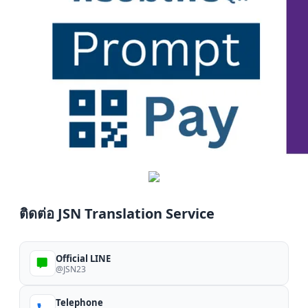
ติดต่อ JSN Translation Service
Official LINE
@JSN23
Telephone