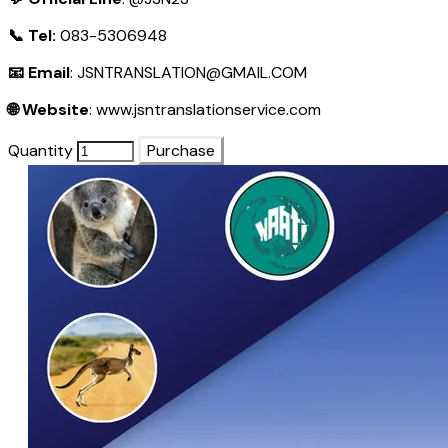
📞 Tel:
083-5306948
📧 Email
:
JSNTRANSLATION@GMAIL.COM
🌐 Website
:
www.jsntranslationservice.com
Quantity
Purchase