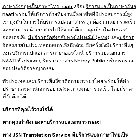
ภาษาอังกฤษเป็นภาษาไทย naati
หรือบ
ริการแปลเป็นภาษาอื่นๆ
naati
พร้อมให้บริการด้วยทีมงานมืออาชีพที่มีประสบการณ์สูง
เรามุ่งมั่นในการให้บริการแปลเอกสารที่ถูกต้อง แม่นยำ รวดเร็ว
และสามารถนำเอกสารไปใช้งานได้อย่างถูกต้องในประเทศ
ออสเตรเลีย
มีบริการจัดส่งกลับทางไปรษณีย์ (EMS)
และ
บริการ
จัดส่งภายในประเทศออสเตรเลีย
อีกด้วย อีกครั้งยังมีบริการอื่นๆ
เช่น
บริการแปลเอกสารภาษาออนไลน์
,
บริการ
แปลเอกสาร
NAATI ​ทั่วประเทศ
,
รับรองเอกสาร Notary Public
,
บริการตรวจ
สอบประวัติอาชญากรรม​
ทั่วประเทศ
และ
บริการยื่นวีซ่าติดตามภรรยาไทย
พร้อมให้คำ
ปรึกษาและดำเนินการอย่างสะดวก แม่นยำ รวดเร็ว โดยมีราคา
ที่จับต้องได้
บริการที่คุณไว้วางใจได้
หากคุณกำลังมองหาบริการแปลเอกสาร naati
ทาง JSN Translation Service มีบริการแปลภาษาไทยเป็น