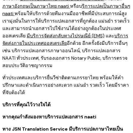
ภาษาอังกฤษเป็นภาษาไทย naati
หรือบ
ริการแปลเป็นภาษาอื่นๆ
naati
พร้อมให้บริการด้วยทีมงานมืออาชีพที่มีประสบการณ์สูง
เรามุ่งมั่นในการให้บริการแปลเอกสารที่ถูกต้อง แม่นยำ รวดเร็ว
และสามารถนำเอกสารไปใช้งานได้อย่างถูกต้องในประเทศ
ออสเตรเลีย
มีบริการจัดส่งกลับทางไปรษณีย์ (EMS)
และ
บริการ
จัดส่งภายในประเทศออสเตรเลีย
อีกด้วย อีกครั้งยังมีบริการอื่นๆ
เช่น
บริการแปลเอกสารภาษาออนไลน์
,
บริการ
แปลเอกสาร
NAATI ​ทั่วประเทศ
,
รับรองเอกสาร Notary Public
,
บริการตรวจ
สอบประวัติอาชญากรรม​
ทั่วประเทศ
และ
บริการยื่นวีซ่าติดตามภรรยาไทย
พร้อมให้คำ
ปรึกษาและดำเนินการอย่างสะดวก แม่นยำ รวดเร็ว โดยมีราคา
ที่จับต้องได้
บริการที่คุณไว้วางใจได้
หากคุณกำลังมองหาบริการแปลเอกสาร naati
ทาง JSN Translation Service มีบริการแปลภาษาไทยเป็น