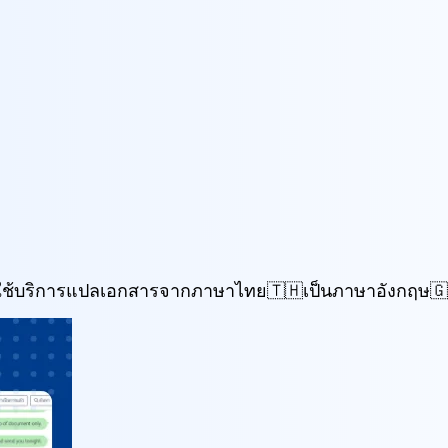
ใช้บริการแปลเอกสารจากภาษาไทย🇹🇭เป็นภาษาอังกฤษ🇬🇧จา