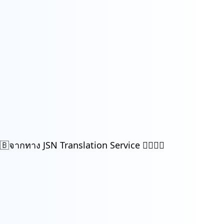
กทาง JSN Translation Service 🙇‍♀️🙇‍♀️