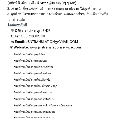
​(คลิกที่นี่ เพื่อแอดไลน์
https://lin.ee/Bqjq9ab
)
2. เจ้าหน้าที่จะแจ้ง ค่าบริการและระยะเวลาส่งงาน ให้ลูกค้าทราบ
3. ลูกค้าจะได้รับเอกสารแปลตามกำหนดหลังจากชำระเงินแล้ว สำหรับ
เอกสารแปล
ติดต่อเราวันนี้
💬
Official Line:
@JSN23
📞
Tel
:
083-5306948
📧
Email:
JSNTRANSLATION@GMAIL.COM
🌐
Website:
www.jsntranslationservice.com
แปลไทยเป็นอังกฤษสูติบัตร
แปลไทยเป็นอังกฤษมรณบัตร
แปลไทยเป็นอังกฤษบัตรประชาชน
แปลไทยเป็นอังกฤษทะเบียนบ้าน
แปลไทยเป็นอังกฤษใบเปลี่ยนชื่อ
แปลไทยเป็นอังกฤษใบเปลี่ยนนามสกุล
แปลไทยเป็นอังกฤษทะเบียนสมรส
แปลไทยเป็นอังกฤษ
เอกสารยื่นวีซ่า​
แปลไทยเป็นอังกฤษ
เอกสารสำหรับจดทะเบียนสมรส
แปลไทยเป็นอังกฤษ
เอกสารแต่งงาน