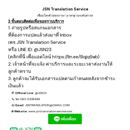
JSN Translation Service
เชื่อมโลกด้วยทุกภาษา มาตรฐานระดับสากล
3 ขั้นตอนติดต่อเพื่อขอทราบบริการ
1. ถ่ายรูปหรือสแกนเอกสาร
ที่ต้องการแปลแล้วส่งมาที่ Inbox
เพจ JSN Translation Service
หรือ LINE ID: @JSN23
(คลิกที่นี่ เพื่อแอดไลน์
https://lin.ee/Bqjq9ab
)
2. เจ้าหน้าที่จะแจ้ง ค่าบริการและระยะเวลาส่งงานให้
ลูกค้าทราบ
3. ลูกค้าจะได้รับเอกสารแปลตามกำหนดหลังจากชำระ
เงินแล้ว
💬
Official Line:
@JSN23
📞
Tel
:
083-5306948
📧
Email:
JSNTRANSLATION@GMAIL.COM
🌐
Website:
www.jsntranslationservice.com